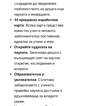
създадена да предизвика
любопитството на децата към
науката и иновациите.
44 прекрасно изработени
карти
: Всяка карта представя
известен учен и неговото
забележително постижение,
идеални за учене и игра.
Открийте чудесата на
науката
: Запознава децата с
вълнуващия свят на научни
открития, изследвания и
въпроси.
Образователна и
увлекателна
: Съчетава
забавлението с ученето,
правейки науката достъпна и
вдъхновяваща за младите
умове.