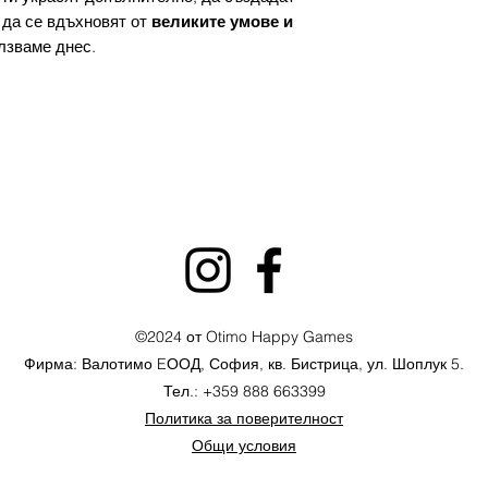
да се вдъхновят от
великите умове и
лзваме днес.
©2024 от Otimo Happy Games
Фирма: Валотимо EООД,
София, кв. Бистрица, ул. Шоплук 5.
Тел.: +359 888 663399
Политика за поверителност
Общи условия