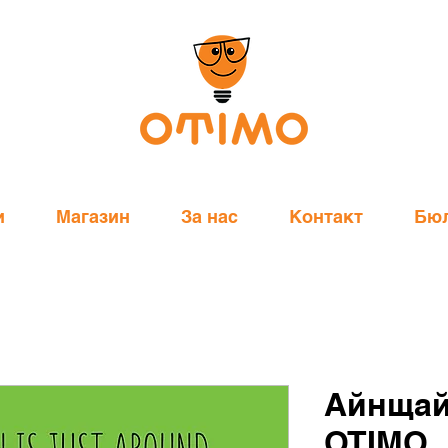
и
Магазин
За нас
Контакт
Бю
Айнщай
OTIMO