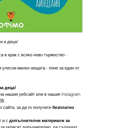
и и деца!
а в крак с всяко ново тържество -
 улесни малко нещата - поне за един от
за деца!
на нашия уебсайт или в нашия Instagram
ES
,
з сайта, за да го получите
безплатно
.
т и с
допълнителни материали за
 ги украсят допълнително, да създадат