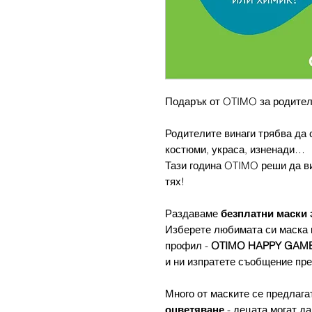
Подарък от OTIMO за родител
Родителите винаги трябва да с
костюми, украса, изненади…
Тази година OTIMO реши да ви
тях!
Раздаваме
безплатни маски 
Изберете любимата си маска 
профил -
OTIMO HAPPY GAM
и ни изпратете съобщение пре
Много от маските се предлага
оцветяване
- децата могат да