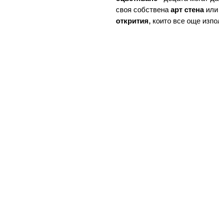
своя собствена
арт стена
или 
открития,
които все още изпо